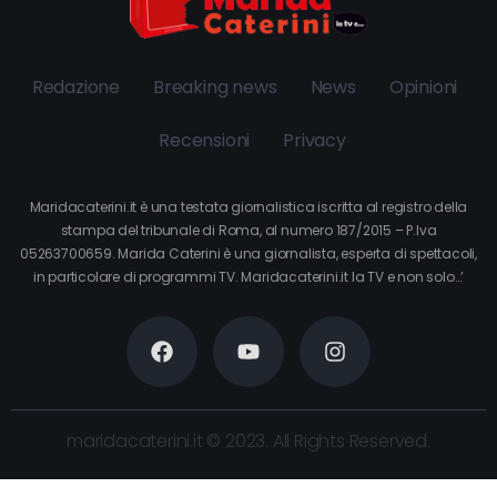
Redazione
Breaking news
News
Opinioni
Recensioni
Privacy
Maridacaterini.it è una testata giornalistica iscritta al registro della
stampa del tribunale di Roma, al numero 187/2015 – P.Iva
05263700659. Marida Caterini è una giornalista, esperta di spettacoli,
in particolare di programmi TV. Maridacaterini.it la TV e non solo…’
maridacaterini.it © 2023. All Rights Reserved.