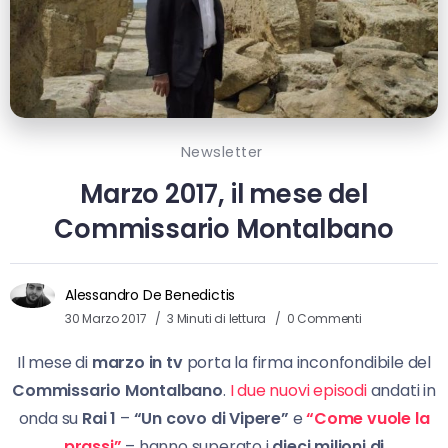
Newsletter
Marzo 2017, il mese del
Commissario Montalbano
Alessandro De Benedictis
30 Marzo 2017
3 Minuti di lettura
0 Commenti
Il mese di
marzo in tv
porta la firma inconfondibile del
Commissario Montalbano
.
I due nuovi episodi
andati in
onda su
Rai 1
–
“Un covo di Vipere”
e
“Come vuole la
prassi”
– hanno superato i
dieci milioni di