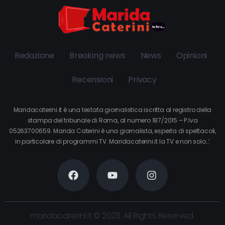
Redazione
Breaking news
News
Opinioni
Recensioni
Privacy
Maridacaterini.it è una testata giornalistica iscritta al registro della
stampa del tribunale di Roma, al numero 187/2015 – P.Iva
05263700659. Marida Caterini è una giornalista, esperta di spettacoli,
in particolare di programmi TV. Maridacaterini.it la TV e non solo…’
maridacaterini.it © 2023. All Rights Reserved.