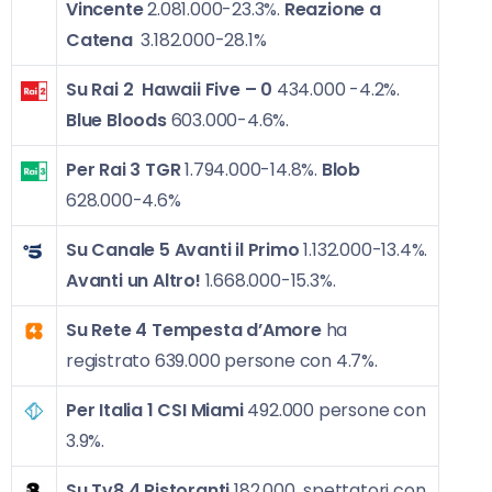
Vincente
2.081.000-23.3%.
Reazione a
Catena
3.182.000-28.1%
Su Rai 2
Hawaii Five – 0
434.000 -4.2%.
Blue Bloods
603.000-4.6%.
Per Rai 3
TGR
1.794.000-14.8%.
Blob
628.000-4.6%
Su Canale 5
Avanti il Primo
1.132.000-13.4%.
Avanti un Altro!
1.668.000-15.3%.
Su Rete 4
Tempesta d’Amore
ha
registrato 639.000 persone con 4.7%.
Per Italia 1
CSI Miami
492.000 persone con
3.9%.
Su Tv8
4 Ristoranti
182.000 spettatori con