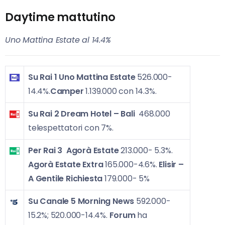
Daytime mattutino
Uno Mattina Estate al 14.4%
Su Rai 1
Uno Mattina Estate
526.000-
14.4%.
Camper
1.139.000 con 14.3%.
Su Rai 2
Dream Hotel – Bali
468.000
telespettatori con 7%.
Per Rai 3
Agorà Estate
213.000- 5.3%.
Agorà Estate Extra
165.000-4.6%.
Elisir –
A Gentile Richiesta
179.000- 5%
Su Canale 5
Morning News
592.000-
15.2%; 520.000-14.4%.
Forum
ha