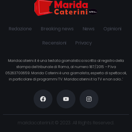
Redazione
Breaking news
News
Opinioni
Recensioni
Privacy
Maridacaterini.it è una testata giornalistica iscritta al registro della
stampa del tribunale di Roma, al numero 187/2015 – P.Iva
05263700659. Marida Caterini è una giornalista, esperta di spettacoli,
in particolare di programmi TV. Maridacaterini.it la TV e non solo…’
maridacaterini.it © 2023. All Rights Reserved.