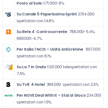
Posto al Sole
1.171.000-8%.
Su Canale 5
Paperissima Sprint
2.154.000
spettatori con 14.8%.
Su Rete 4
Controcorrente
788.000-5.4%;
689.000-4.7%.
Per Italia 1
NCIS – Unità Anticrimine
897.000
spettatori con 6.1%.
Su La 7
In Onda
1.120.000 telespettatori con
7.6%.
Su Tv8
4 Hotel
369.000 spettatori con 2.5%
Per NOVE
Deal With It – Stai al Gioco
234.000
spettatori con 1.6%.