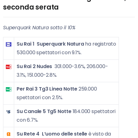
seconda serata
Superquark Natura sotto il 10%
Su Rai 1
Superquark Natura
ha registrato
530.000 spettatori con 9.1%.
Su Rai 2
Nudes
301.000-3.6%, 206.000-
3.1%, 151.000-2.8%.
Per Rai 3
Tg3 Linea Notte
259.000
spettatori con 2.5%.
Su Canale 5
Tg5 Notte
184.000 spettatori
con 6.7%.
Su Rete 4
L’uomo delle stelle
è visto da