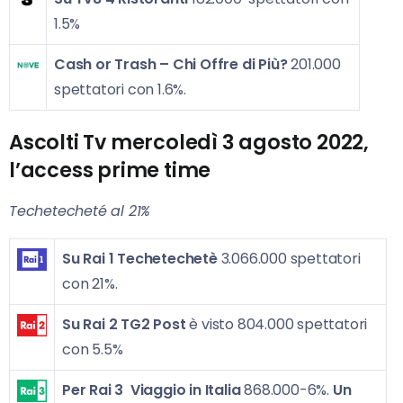
1.5%
Cash or Trash – Chi Offre di Più?
201.000
spettatori con 1.6%.
Ascolti Tv mercoledì 3 agosto 2022,
l’access prime time
Techetecheté al 21%
Su Rai 1
Techetechetè
3.066.000 spettatori
con 21%.
Su Rai 2
TG2 Post
è visto 804.000 spettatori
con 5.5%
Per Rai 3
Viaggio in Italia
868.000-6%.
Un