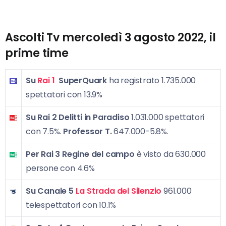
Ascolti Tv mercoledì 3 agosto 2022, il
prime time
Su
Rai 1
SuperQuark
ha registrato 1.735.000
spettatori con 13.9%
Su Rai 2
Delitti in Paradiso
1.031.000 spettatori
con 7.5%.
Professor T.
647.000-5.8%.
Per Rai 3
Regine del campo
è visto da 630.000
persone con 4.6%
Su Canale 5
La Strada del Silenzio
961.000
telespettatori con 10.1%