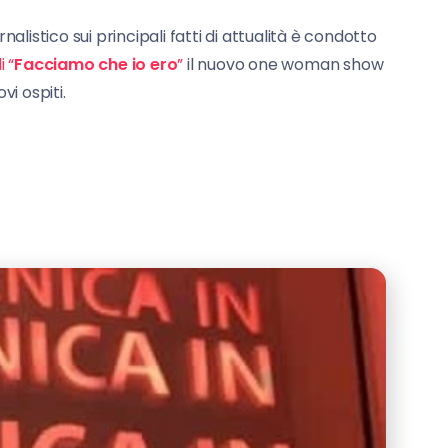
listico sui principali fatti di attualità è condotto
 “
Facciamo che io ero
”
il nuovo one woman show
i ospiti.