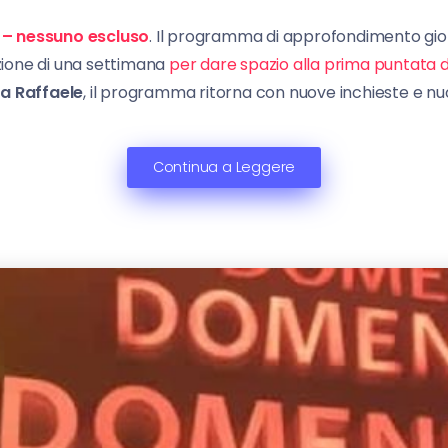
– nessuno escluso
. Il programma di approfondimento giorna
uzione di una settimana
per dare spazio alla prima puntata di
ia Raffaele
, il programma ritorna con nuove inchieste e nuov
Continua a Leggere