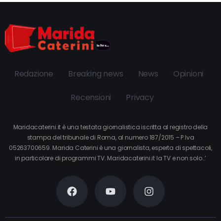
Redazione
Breaking news
News
Opinioni
Recensioni
Privacy
Maridacaterini.it è una testata giornalistica iscritta al registro della
stampa del tribunale di Roma, al numero 187/2015 – P.Iva
05263700659. Marida Caterini è una giornalista, esperta di spettacoli,
in particolare di programmi TV. Maridacaterini.it la TV e non solo…’