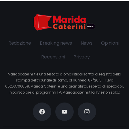
Redazione
Breaking news
News
Opinioni
Recensioni
Privacy
Maridacaterini.it è una testata giornalistica iscritta al registro della
stampa del tribunale di Roma, al numero 187/2015 – P.Iva
05263700659. Marida Caterini è una giornalista, esperta di spettacoli,
in particolare di programmi TV. Maridacaterini.it la TV e non solo…’