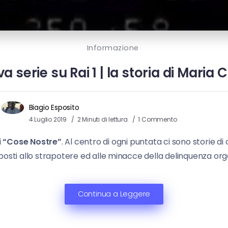
Informazione
 serie su Rai 1 | la storia di Maria
Biagio Esposito
4 Luglio 2019
2 Minuti di lettura
1 Commento
i
“Cose Nostre”
. Al centro di ogni puntata ci sono storie d
osti allo strapotere ed alle minacce della delinquenza org
Continua a Leggere