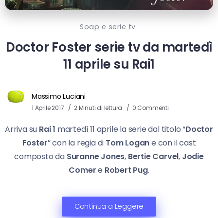
Soap e serie tv
Doctor Foster serie tv da martedì
11 aprile su Rai1
Massimo Luciani
1 Aprile 2017
2 Minuti di lettura
0 Commenti
Arriva su
Rai 1
martedì 11 aprile la serie dal titolo “
Doctor
Foster
” con la regia di
Tom Logan
e con il cast
composto da
Suranne Jones
,
Bertie Carvel
,
Jodie
Comer
e
Robert Pug
.
Continua a Leggere