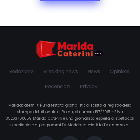
Redazione
Breaking news
News
Opinioni
Recensioni
Privacy
Maridacaterini.it è una testata giornalistica iscritta al registro della
stampa del tribunale di Roma, al numero 187/2015 – P.Iva
05263700659. Marida Caterini è una giornalista, esperta di spettacoli,
in particolare di programmi TV. Maridacaterini.it la TV e non solo…’