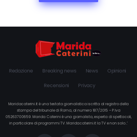
Redazione
Breaking news
News
Opinioni
Recensioni
Privacy
Maridacaterini.it è una testata giornalistica iscritta al registro della
stampa del tribunale di Roma, al numero 187/2015 – P.Iva
05263700659. Marida Caterini è una giornalista, esperta di spettacoli,
in particolare di programmi TV. Maridacaterini.it la TV e non solo…’