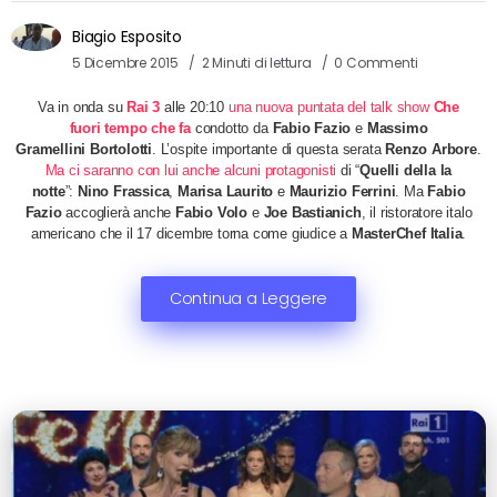
Biagio Esposito
5 Dicembre 2015
2 Minuti di lettura
0 Commenti
Va in onda su
Rai 3
alle 20:10
una nuova puntata del talk show
Che
fuori tempo che fa
condotto da
Fabio Fazio
e
Massimo
Gramellini Bortolotti
. L’ospite importante di questa serata
Renzo Arbore
​.
Ma ci saranno con lui anche alcuni protagonisti
di “
Quelli della la
notte
”:
Nino Frassica
,
Marisa Laurito
e
Maurizio Ferrini
. Ma
Fabio
Fazio
accoglierà anche
Fabio Volo
e
Joe Bastianich
, il ristoratore italo
americano che il 17 dicembre torna come giudice a
MasterChef Italia
.
Continua a Leggere