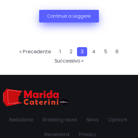
Continua a Leggere
« Precedente
1
2
3
4
5
6
Successivo »
Redazione
Breaking news
News
Opinioni
Recensioni
Privacy