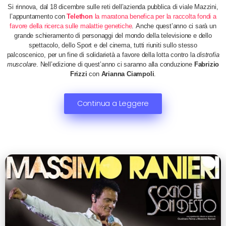
Si rinnova, dal 18 dicembre sulle reti dell’azienda pubblica di viale Mazzini,
l’appuntamento con
Telethon
la maratona benefica per la raccolta fondi a
favore della ricerca sulle malattie genetiche
. Anche quest’anno ci sarà un
grande schieramento di personaggi del mondo della televisione e dello
spettacolo, dello Sport e del cinema​, tutti riuniti sullo stesso
palcoscenico, per un fine di solidarietà a favore della lotta contro la
distrofia
muscolare
. Nell’edizione di quest’anno ci saranno alla conduzione
Fabrizio
Frizzi
con
Arianna Ciampoli
.
Continua a Leggere