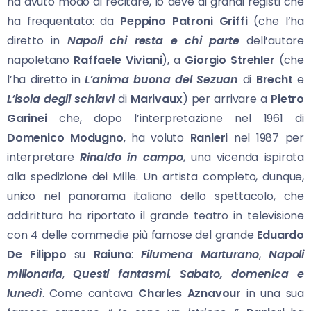
ha avuto modo di recitare, lo deve ai grandi registi che
ha frequentato: da
Peppino Patroni Griffi
(che l’ha
diretto in
Napoli chi
resta e chi parte
dell’autore
napoletano
Raffaele Viviani
), a
Giorgio Strehler
(che
l’ha diretto in
L’anima buona del Sezuan
di
Brecht
e
L’isola degli schiavi
di
Marivaux
) per arrivare a
Pietro
Garinei
che, dopo l’interpretazione nel 1961 di
Domenico Modugno
, ha voluto
Ranieri
nel 1987 per
interpretare
Rinaldo in campo
, una vicenda ispirata
alla spedizione dei Mille. Un artista completo, dunque,
unico nel panorama italiano dello spettacolo, che
addirittura ha riportato il grande teatro in televisione
con 4 delle commedie più famose del grande
Eduardo
De Filippo
su
Raiuno
:
Filumena Marturano
,
Napoli
milionaria
,
Questi fantasmi
,
Sabato, domenica e
lunedì
. Come cantava
Charles Aznavour
in una sua