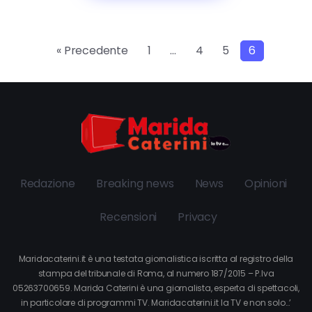
« Precedente
1
…
4
5
6
Redazione
Breaking news
News
Opinioni
Recensioni
Privacy
Maridacaterini.it è una testata giornalistica iscritta al registro della
stampa del tribunale di Roma, al numero 187/2015 – P.Iva
05263700659. Marida Caterini è una giornalista, esperta di spettacoli,
in particolare di programmi TV. Maridacaterini.it la TV e non solo…’