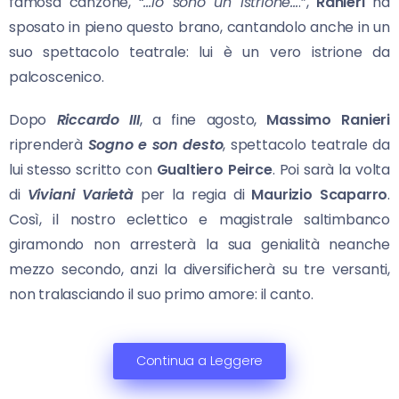
famosa canzone, “
…Io sono un istrione…
.”,
Ranieri
ha
sposato in pieno questo brano, cantandolo anche in un
suo spettacolo teatrale: lui è un vero istrione da
palcoscenico.
Dopo
Riccardo III
, a fine agosto,
Massimo Ranieri
riprenderà
Sogno e son desto
, spettacolo teatrale da
lui stesso scritto con
Gualtiero Peirce
. Poi sarà la volta
di
Viviani Varietà
per la regia di
Maurizio Scaparro
.
Così, il nostro eclettico e magistrale saltimbanco
giramondo non arresterà la sua genialità neanche
mezzo secondo, anzi la diversificherà su tre versanti,
non tralasciando il suo primo amore: il canto.
Continua a Leggere