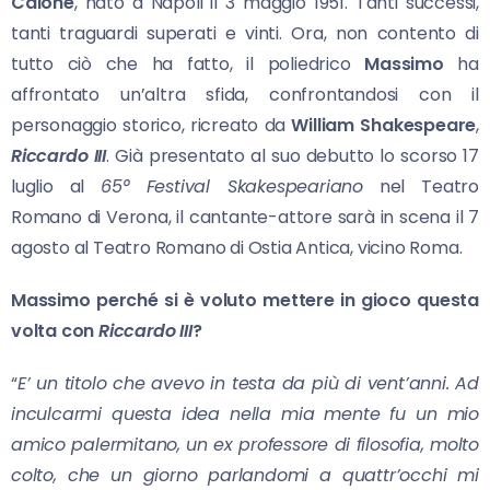
Calone
, nato a Napoli il 3 maggio 1951. Tanti successi,
tanti traguardi superati e vinti. Ora, non contento di
tutto ciò che ha fatto, il poliedrico
Massimo
ha
affrontato un’altra sfida, confrontandosi con il
personaggio storico, ricreato da
William
Shakespeare
,
Riccardo III
. Già presentato al suo debutto lo scorso 17
luglio al
65°
Festival Skakespeariano
nel Teatro
Romano di Verona, il cantante-attore sarà in scena il 7
agosto al Teatro Romano di Ostia Antica, vicino Roma.
Massimo perché si è voluto mettere in gioco questa
volta con
Riccardo III
?
“
E’ un titolo che avevo in testa da più di vent’anni. Ad
inculcarmi questa idea nella mia mente fu un mio
amico palermitano, un ex professore di filosofia, molto
colto, che un giorno parlandomi a quattr’occhi mi