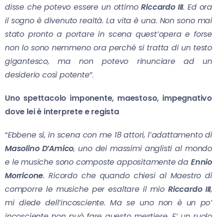
disse che potevo essere un ottimo
Riccardo III
. Ed ora
il sogno è divenuto realtà. La vita è una. Non sono mai
stato pronto a portare in scena quest’opera e forse
non lo sono nemmeno ora perché si tratta di un testo
gigantesco, ma non potevo rinunciare ad un
desiderio così potente
”.
Uno spettacolo imponente, maestoso, impegnativo
dove lei è interprete e regista
“
Ebbene sì, in scena con me 18 attori, l’adattamento di
Masolino D’Amico
, uno dei massimi anglisti al mondo
e le musiche sono composte appositamente da
Ennio
Morricone
. Ricordo che quando chiesi al Maestro di
comporre le musiche per esaltare il mio
Riccardo III
,
mi diede dell’incosciente. Ma se uno non è un po’
incosciente non può fare questo mestiere. E’ un ruolo