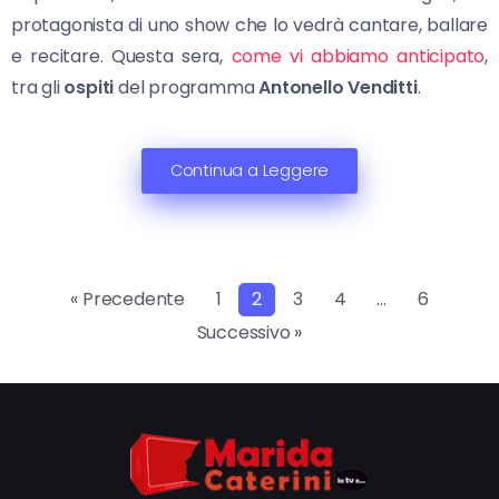
protagonista di uno show che lo vedrà cantare, ballare
e recitare. Questa sera,
come vi abbiamo anticipato
,
tra gli
ospiti
del programma
Antonello Venditti
.
Continua a Leggere
« Precedente
1
2
3
4
…
6
Successivo »