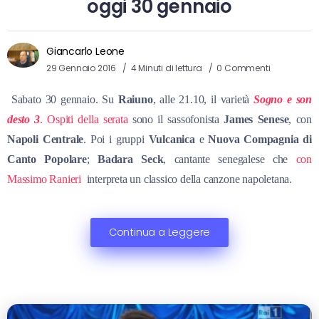
oggi 30 gennaio
Giancarlo Leone
29 Gennaio 2016
4 Minuti di lettura
0 Commenti
Sabato 30 gennaio. Su
Raiuno
, alle 21.10, il varietà
Sogno e son
desto 3
. Ospiti della serata
sono il sassofonista
James
Senese
, con
Napoli Centrale
. Poi i gruppi
Vulcanica
e
Nuova Compagnia di
Canto Popolare
;
Badara Seck
, cantante senegalese che
con
Massimo Ranieri
interpreta un classico della canzone napoletana.
Continua a Leggere