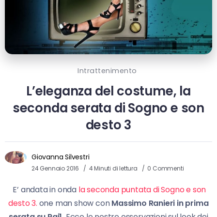
Intrattenimento
L’eleganza del costume, la
seconda serata di Sogno e son
desto 3
Giovanna Silvestri
24 Gennaio 2016
4 Minuti di lettura
0 Commenti
E’ andata in onda
la seconda puntata di Sogno e son
desto 3.
one man show con
Massimo Ranieri in prima
serata su Rai1.
Ecco le nostre osservazioni sul look dei