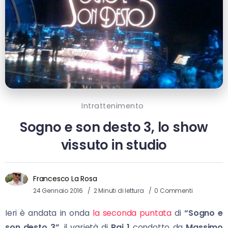
Intrattenimento
Sogno e son desto 3, lo show
vissuto in studio
Francesco La Rosa
24 Gennaio 2016
2 Minuti di lettura
0 Commenti
Ieri è andata in onda
la seconda puntata
di
“Sogno e
son desto 3”
, il varietà di
Rai 1
condotto da
Massimo