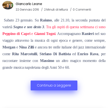
Giancarlo Leone
22 Gennaio 2016
2 Minuti di lettura
0 Commenti
Sabato 23 gennaio. Su
Raiuno
, alle 21.10, la seconda puntata del
varietà
Sogno e son desto 3
.
Tra gli ospiti di questa settimana ci sono
Peppino di Capri
e
Gianni Togni
.
Accompagnano
Ranieri
nel suo
viaggio attraverso la musica di ogni epoca e genere, come sempre,
Morgan
e
Nina Zilli
e ancora tre stelle italiane del jazz internazionale
come
Rita Marcotulli
,
Stefano Di Battista
ed
Enrico Rava
, per
raccontare insieme con
Massimo
un altro magico momento della
grande musica napoletana degli Anni 50 e 60.
Continua a Leggere