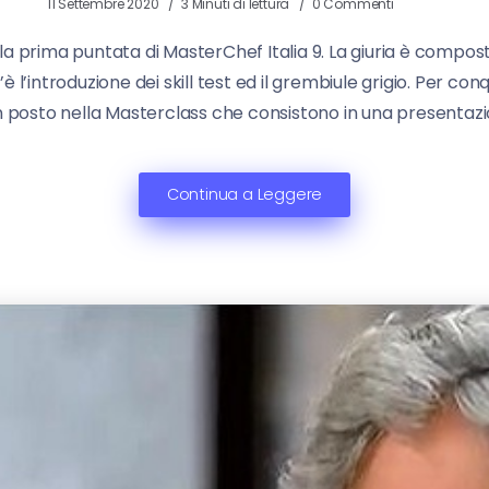
11 Settembre 2020
3 Minuti di lettura
0 Commenti
a prima puntata di MasterChef Italia 9. La giuria è composta
’è l’introduzione dei skill test ed il grembiule grigio. Per c
n posto nella Masterclass che consistono in una presentazio
Continua a Leggere