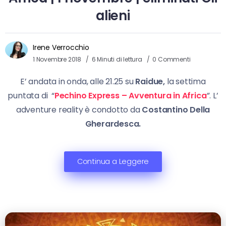
alieni
Irene Verrocchio
1 Novembre 2018
6 Minuti di lettura
0 Commenti
E’ andata in onda, alle 21.25 su
Raidue,
la settima
puntata di “
Pechino Express – Avventura in Africa
”. L’
adventure reality è condotto da
Costantino Della
Gherardesca.
Continua a Leggere