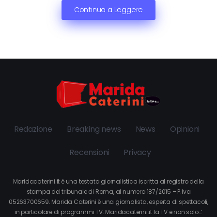
Continua a Leggere
Redazione
Breaking news
News
Opinioni
Recensioni
Privacy
Maridacaterini.it è una testata giornalistica iscritta al registro della
stampa del tribunale di Roma, al numero 187/2015 – P.Iva
05263700659. Marida Caterini è una giornalista, esperta di spettacoli,
in particolare di programmi TV. Maridacaterini.it la TV e non solo…’