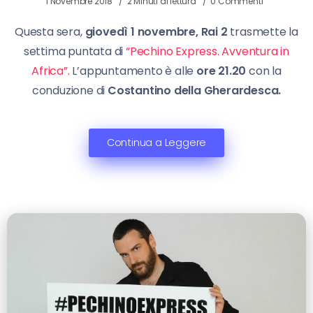
1 Novembre 2018
2 Minuti di lettura
0 Commenti
Questa sera,
giovedì 1 novembre, Rai 2
trasmette la
settima puntata di
“Pechino Express. Avventura in
Africa”.
L’appuntamento è alle
ore 21.20
con la
conduzione di
Costantino della Gherardesca.
Continua a Leggere