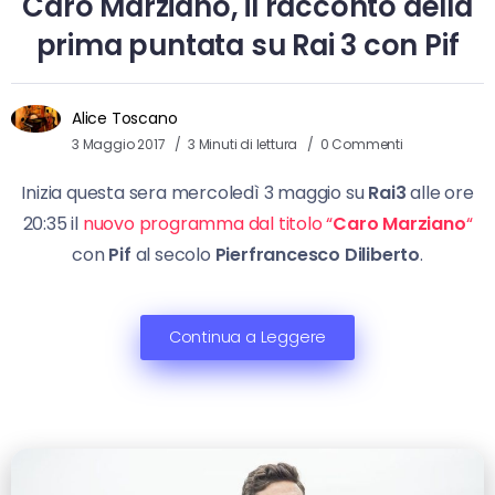
Caro Marziano, il racconto della
prima puntata su Rai 3 con Pif
Alice Toscano
3 Maggio 2017
3 Minuti di lettura
0 Commenti
Inizia questa sera mercoledì 3 maggio su
Rai3
alle ore
20:35 il
nuovo programma dal titolo “
Caro Marziano
“
con
Pif
al secolo
Pierfrancesco Diliberto
.
Continua a Leggere