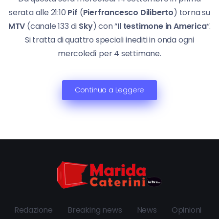
serata alle 21:10
Pif
(
Pierfrancesco Diliberto
) torna su
MTV
(canale 133 di
Sky
) con “
Il testimone in America
“.
Si tratta di quattro speciali inediti in onda ogni
mercoledì per 4 settimane.
Continua a Leggere
Redazione
Breaking news
News
Opinioni