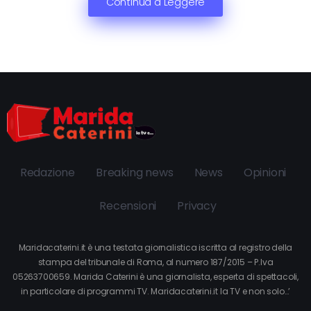
Continua a Leggere
Redazione
Breaking news
News
Opinioni
Recensioni
Privacy
Maridacaterini.it è una testata giornalistica iscritta al registro della
stampa del tribunale di Roma, al numero 187/2015 – P.Iva
05263700659. Marida Caterini è una giornalista, esperta di spettacoli,
in particolare di programmi TV. Maridacaterini.it la TV e non solo…’