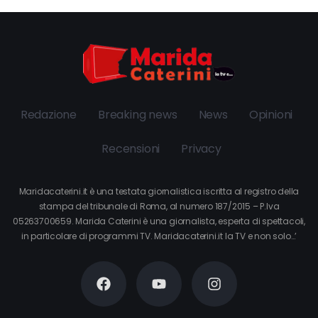
Redazione
Breaking news
News
Opinioni
Recensioni
Privacy
Maridacaterini.it è una testata giornalistica iscritta al registro della
stampa del tribunale di Roma, al numero 187/2015 – P.Iva
05263700659. Marida Caterini è una giornalista, esperta di spettacoli,
in particolare di programmi TV. Maridacaterini.it la TV e non solo…’