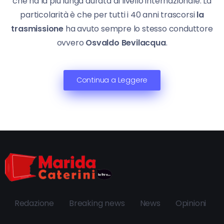
che ha la più lunga durata al livello internazionale. La
particolarità è che per tutti i 40 anni trascorsi
la
trasmissione
ha avuto sempre lo stesso conduttore
ovvero
Osvaldo Bevilacqua
.
Continua a Leggere
Redazione
Breaking news
News
Opinioni