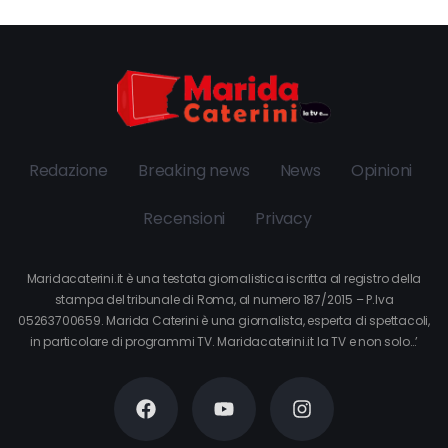
Redazione
Breaking news
News
Opinioni
Recensioni
Privacy
Maridacaterini.it è una testata giornalistica iscritta al registro della
stampa del tribunale di Roma, al numero 187/2015 – P.Iva
05263700659. Marida Caterini è una giornalista, esperta di spettacoli,
in particolare di programmi TV. Maridacaterini.it la TV e non solo…’