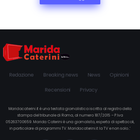
Redazione
Breaking news
News
Opinioni
Recensioni
Privacy
Maridacaterini.it è una testata giornalistica iscritta al registro della
stampa del tribunale di Roma, al numero 187/2015 – P.Iva
05263700659. Marida Caterini è una giornalista, esperta di spettacoli,
in particolare di programmi TV. Maridacaterini.it la TV e non solo…’