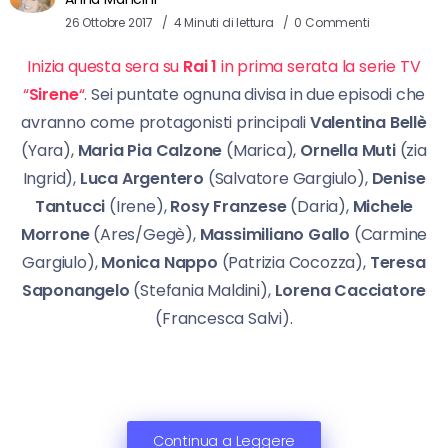
26 Ottobre 2017
4 Minuti di lettura
0 Commenti
Inizia questa sera su
Rai 1
in prima serata la serie TV
“
Sirene
“
. Sei puntate ognuna divisa in due episodi che
avranno come protagonisti principali
Valentina Bellè
(Yara),
Maria Pia Calzone
(Marica),
Ornella Muti
(zia
Ingrid),
Luca Argentero
(Salvatore Gargiulo),
Denise
Tantucci
(Irene),
Rosy Franzese
(Daria),
Michele
Morrone
(Ares/Gegè),
Massimiliano Gallo
(Carmine
Gargiulo),
Monica Nappo
(Patrizia Cocozza),
Teresa
Saponangelo
(Stefania Maldini),
Lorena Cacciatore
(Francesca Salvi).
Continua a Leggere