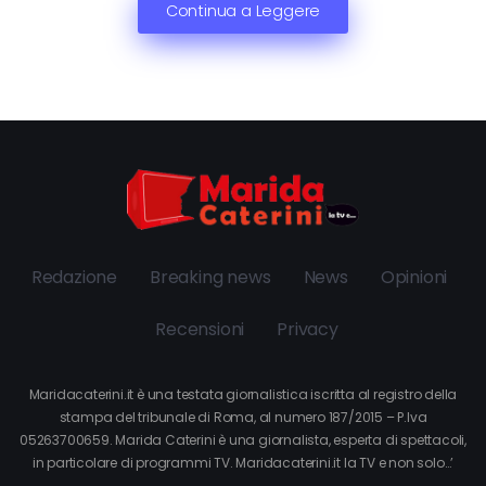
Continua a Leggere
Redazione
Breaking news
News
Opinioni
Recensioni
Privacy
Maridacaterini.it è una testata giornalistica iscritta al registro della
stampa del tribunale di Roma, al numero 187/2015 – P.Iva
05263700659. Marida Caterini è una giornalista, esperta di spettacoli,
in particolare di programmi TV. Maridacaterini.it la TV e non solo…’