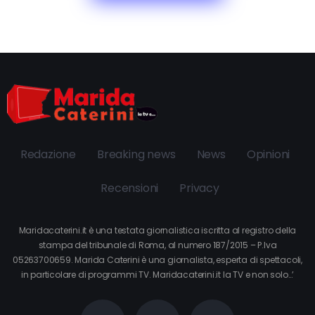
Redazione
Breaking news
News
Opinioni
Recensioni
Privacy
Maridacaterini.it è una testata giornalistica iscritta al registro della
stampa del tribunale di Roma, al numero 187/2015 – P.Iva
05263700659. Marida Caterini è una giornalista, esperta di spettacoli,
in particolare di programmi TV. Maridacaterini.it la TV e non solo…’