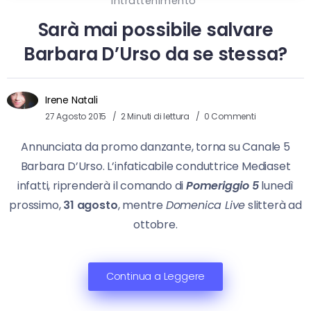
Intrattenimento
Sarà mai possibile salvare
Barbara D’Urso da se stessa?
Irene Natali
27 Agosto 2015
2 Minuti di lettura
0 Commenti
Annunciata da promo danzante, torna su Canale 5
Barbara D’Urso. L’infaticabile conduttrice Mediaset
infatti, riprenderà il comando di
Pomeriggio 5
lunedì
prossimo,
31 agosto
, mentre
Domenica Live
slitterà ad
ottobre.
Continua a Leggere