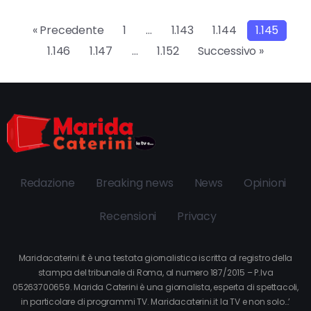
« Precedente
1
…
1.143
1.144
1.145
1.146
1.147
…
1.152
Successivo »
Redazione
Breaking news
News
Opinioni
Recensioni
Privacy
Maridacaterini.it è una testata giornalistica iscritta al registro della
stampa del tribunale di Roma, al numero 187/2015 – P.Iva
05263700659. Marida Caterini è una giornalista, esperta di spettacoli,
in particolare di programmi TV. Maridacaterini.it la TV e non solo…’