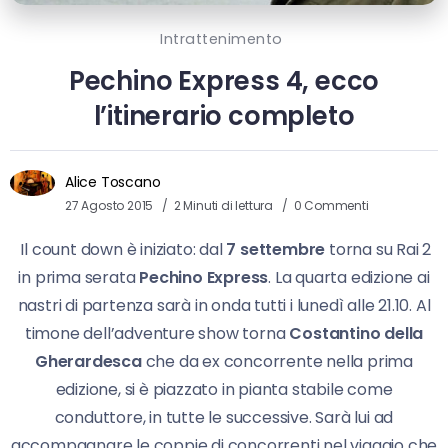
Intrattenimento
Pechino Express 4, ecco
l’itinerario completo
Alice Toscano
27 Agosto 2015
2 Minuti di lettura
0 Commenti
Il count down è iniziato: dal
7 settembre
torna su Rai 2
in prima serata
Pechino Express
. La quarta edizione ai
nastri di partenza sarà in onda tutti i lunedì alle 21.10. Al
timone dell’adventure show torna
Costantino della
Gherardesca
che da ex concorrente nella prima
edizione, si è piazzato in pianta stabile come
conduttore, in tutte le successive. Sarà lui ad
accompagnare le coppie di concorrenti nel viaggio che