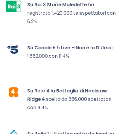
Su Rai 3
Storie Maledette
ha
registrato 1.420.000 telespettatori con
6.2%
Su Canale 5
5
Live – Non è la D’Urso:
1.882.000 con 11.4%
Su Rete 4 l
a Battaglia di Hacksaw
Ridge
è scelto da 866.000 spettatori
con 4.4%
Su Italia 1
Il film
Una notte da leoni
ha