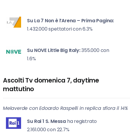
Su La 7
Non è l’Arena – Prima Pagina:
1.432.000 spettatori con 6.3%
Su NOVE
Little Big Italy:
355.000 con
1.6%
Ascolti Tv domenica 7, daytime
mattutino
Melaverde con Edoardo Raspelli in replica sfiora il 14%
Su Rai 1
S. Messa
ha registrato
2.161.000 con 22.7%