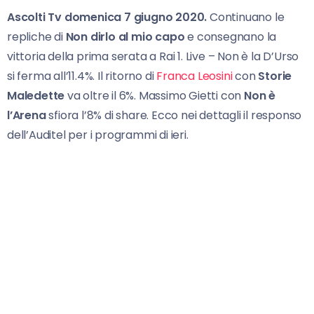
Ascolti Tv domenica 7 giugno 2020.
Continuano le
repliche di
Non dirlo al mio capo
e consegnano la
vittoria della prima serata a Rai 1. Live – Non è la D’Urso
si ferma all’11.4%. Il ritorno di
Franca Leosini
con
Storie
Maledette
va oltre il 6%. Massimo Gietti con
Non è
l’Arena
sfiora l’8% di share. Ecco nei dettagli il responso
dell’Auditel per i programmi di ieri.