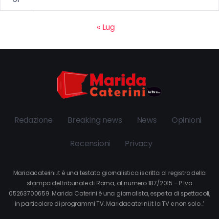
« Lug
Redazione
Breaking news
News
Opinioni
Recensioni
Privacy
Maridacaterini.it è una testata giornalistica iscritta al registro della
stampa del tribunale di Roma, al numero 187/2015 – P.Iva
05263700659. Marida Caterini è una giornalista, esperta di spettacoli,
in particolare di programmi TV. Maridacaterini.it la TV e non solo…’