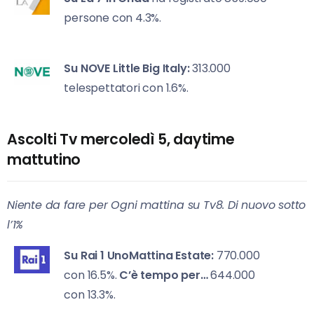
persone con 4.3%.
Su NOVE
Little Big Italy:
313.000
telespettatori con 1.6%.
Ascolti Tv mercoledì 5, daytime
mattutino
Niente da fare per Ogni mattina su Tv8. Di nuovo sotto
l’1%
Su Rai 1
UnoMattina Estate:
770.000
con 16.5%.
C’è tempo per…
644.000
con 13.3%.