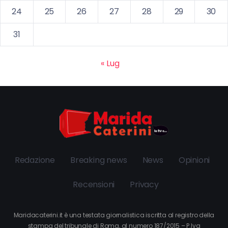
24
25
26
27
28
29
30
31
« Lug
Redazione
Breaking news
News
Opinioni
Recensioni
Privacy
Maridacaterini.it è una testata giornalistica iscritta al registro della
stampa del tribunale di Roma, al numero 187/2015 – P.Iva