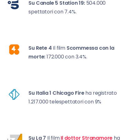
Su Canale 5
Station 19:
504.000
spettatori con 7.4%.
Su Rete 4
Il film
Scommessa con la
morte:
172.000 con 3.4%.
Su Italia 1
Chicago Fire
ha registrato
1.217.000 telespettatori con 9%
Su La 7
Il film
Il dottor Stranamore
ha