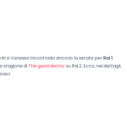
onti e Vanessa Incontrada vincono la serata per
Rai 1
.
za stagione di
The good doctor
su Rai 2. Ecco, nei dettagli,
 ieri.