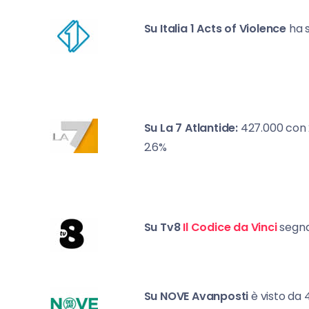
Su Italia 1
Acts of Violence
ha s
Su La 7
Atlantide:
427.000 con 
2.6%
Su Tv8
Il Codice da Vinci
segna
Su NOVE
Avanposti
è visto da 