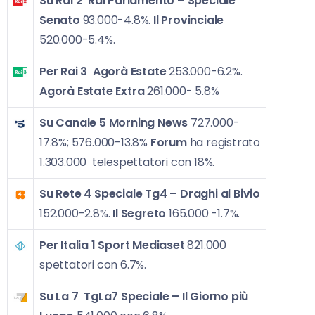
Su Rai 2
Rai Parlamento – Speciale
Senato
93.000-4.8%.
Il Provinciale
520.000-5.4%.
Per Rai 3
Agorà Estate
253.000-6.2%.
Agorà Estate Extra
261.000- 5.8%
Su Canale 5
Morning News
727.000-
17.8%; 576.000-13.8%
Forum
ha registrato
1.303.000 telespettatori con 18%.
Su Rete 4
Speciale Tg4 – Draghi al Bivio
152.000-2.8%.
Il Segreto
165.000 -1.7%.
Per Italia 1
Sport Mediaset
821.000
spettatori con 6.7%.
Su La 7
TgLa7 Speciale – Il Giorno più