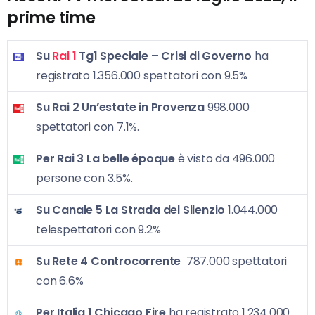
prime time
Su
Rai 1
Tg1 Speciale – Crisi di Governo
ha
registrato 1.356.000 spettatori con 9.5%
Su Rai 2
Un’estate in Provenza
998.000
spettatori con 7.1%.
Per Rai 3
La belle époque
è visto da 496.000
persone con 3.5%.
Su Canale 5 La Strada del Silenzio
1.044.000
telespettatori con 9.2%
Su Rete 4 Controcorrente
787.000 spettatori
con 6.6%
Per Italia 1 Chicago Fire
ha registrato 1.234.000