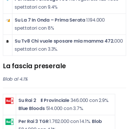
spettatori con 9.4%
Su La 7
In Onda – Prima Serata
1.194.000
spettatori con 8%
Su Tv8 Chi vuole sposare mia mamma
472.
000
spettatori con 3.3%.
La fascia preserale
Blob al 4.1%
Su Rai 2
Il Provinciale
346.000 con 2.9%.
Blue Bloods
514.000 con 3.7%.
Per Rai 3
TGR
1.762.000 con 14.1%.
Blob