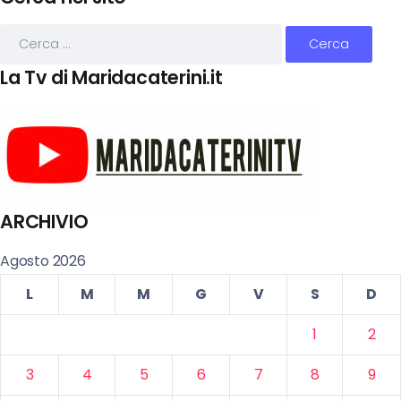
La Tv di Maridacaterini.it
ARCHIVIO
Agosto 2026
L
M
M
G
V
S
D
1
2
3
4
5
6
7
8
9