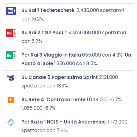
Su Rai 1
Techetechetè
2.430.000 spettatori
con 15.2%.
Su Rai 2
TG2 Post
è visto1.068.000 spettatori
con 6.7%
Per Rai 3 Viaggio in Italia
655.000 con 4.3%.
Un
Posto al Sole
1.356.000 con 8.5%.
Su Canale 5
Paperissima Sprint
2.121.000
spettatori con 13.3%.
Su Rete 4
Controcorrente
1.044.000-6.7%,
1.085.000-6.7%
Per Italia 1
NCIS – Unità Anticrimine
1.173.000
spettatori con 7.4%.