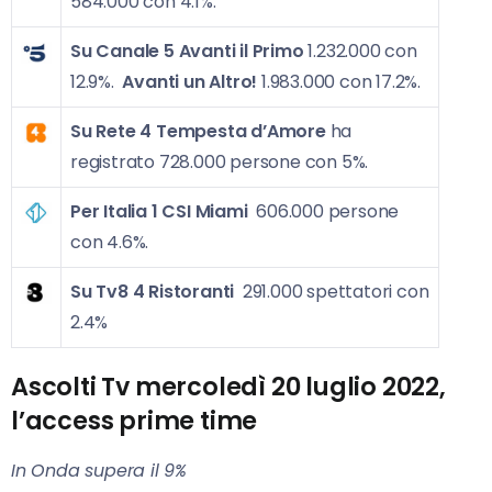
584.000 con 4.1%.
Su Canale 5
Avanti il Primo
1.232.000 con
12.9%.
Avanti un Altro!
1.983.000 con 17.2%.
Su Rete 4
Tempesta d’Amore
ha
registrato 728.000 persone con 5%.
Per Italia 1
CSI Miami
606.000 persone
con 4.6%.
Su Tv8
4 Ristoranti
291.000 spettatori con
2.4%
Ascolti Tv mercoledì 20 luglio 2022,
l’access prime time
In Onda supera il 9%