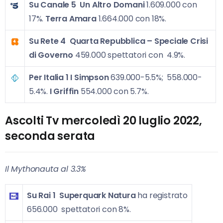
Su Canale 5
Un Altro Domani
1.609.000 con
17%.
Terra Amara
1.664.000 con 18%.
Su Rete 4
Quarta Repubblica – Speciale Crisi
di Governo
459.000 spettatori con 4.9%.
Per Italia 1
I Simpson
639.000-5.5%; 558.000-
5.4%.
I Griffin
554.000 con 5.7%.
Ascolti Tv mercoledì 20 luglio 2022,
seconda serata
Il Mythonauta al 3.3%
Su Rai 1
Superquark Natura
ha registrato
656.000 spettatori con 8%.