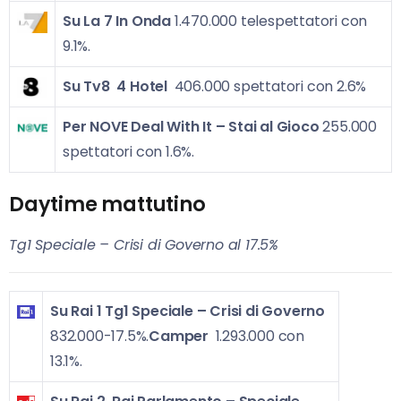
Su La 7
In Onda
1.470.000 telespettatori con
9.1%.
Su Tv8
4 Hotel
406.000 spettatori con 2.6%
Per NOVE
Deal With It – Stai al Gioco
255.000
spettatori con 1.6%.
Daytime mattutino
Tg1 Speciale – Crisi di Governo al 17.5%
Su Rai 1
Tg1 Speciale – Crisi di Governo
832.000-17.5%.
Camper
1.293.000 con
13.1%.