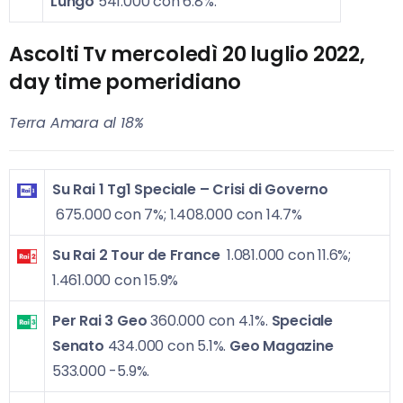
Lungo
541.000 con 6.8%.
Ascolti Tv mercoledì 20 luglio 2022,
day time pomeridiano
Terra Amara al 18%
Su Rai 1
Tg1 Speciale – Crisi di Governo
675.000 con 7%; 1.408.000 con 14.7%
Su Rai 2
Tour de France
1.081.000 con 11.6%;
1.461.000 con 15.9%
Per Rai 3
Geo
360.000 con 4.1%.
Speciale
Senato
434.000 con 5.1%.
Geo Magazine
533.000 -5.9%.