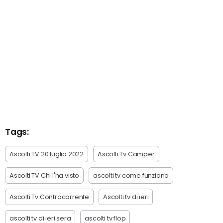
Tags:
Ascolti TV 20 luglio 2022
Ascolti Tv Camper
Ascolti TV Chi l'ha visto
ascolti tv come funziona
Ascolti Tv Controcorrente
Ascolti tv di ieri
ascolti tv di ieri sera
ascolti tv flop