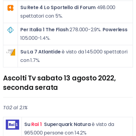
Su Rete 4
Lo Sportello di Forum
498.000
spettatori con 5%.
Per Italia 1
The Flash
278.000-2.9%.
Powerless
105.000-1.4%.
Su La 7 Atlantide
è visto da 145.000 spettatori
con 1.7%.
Ascolti Tv sabato 13 agosto 2022,
seconda serata
TG2 al 2.1%
Su
Rai 1
Superquark Natura
è visto da
965.000 persone con 14.2%