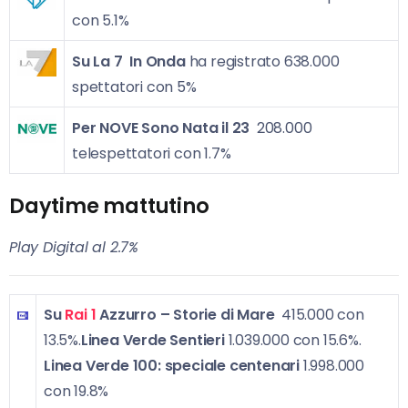
con 5.1%
Su La 7
In Onda
ha registrato 638.000
spettatori con 5%
Per NOVE
Sono Nata il 23
208.000
telespettatori con 1.7%
Daytime mattutino
Play Digital al 2.7%
Su
Rai 1
Azzurro – Storie di Mare
415.000 con
13.5%.
Linea Verde Sentieri
1.039.000 con 15.6%.
Linea Verde 100: speciale centenari
1.998.000
con 19.8%