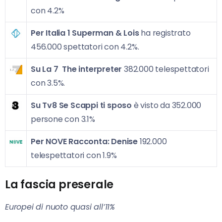
con 4.2%
Per Italia 1
Superman & Lois
ha registrato
456.000 spettatori con 4.2%.
Su La 7
The interpreter
382.000 telespettatori
con 3.5%.
Su Tv8
Se Scappi ti sposo
è visto da 352.000
persone con 3.1%
Per NOVE
Racconta: Denise
192.000
telespettatori con 1.9%
La fascia preserale
Europei di nuoto quasi all’11%