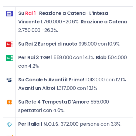
Su
Rai 1
Reazione a Catena- L’Intesa
Vincente
1.760.000 -20.6%.
Reazione a Catena
2.750.000 -26.3%.
Su Rai 2
Europei di nuoto
996.000 con 10.9%.
Per Rai 3
TGR
1.558.000 con 14.1%.
Blob
504.000
con 4.2%.
Su Canale 5
Avanti il Primo!
1.013.000 con 12.1%.
Avanti un Altro!
1.317.000 con 13.1%
Su Rete 4
Tempesta D’Amore
555.000
spettatori con 4.6%.
Per Italia 1 N.C.I.S.
372.000 persone con 3.3%.