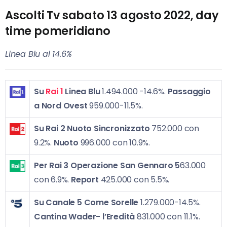
Ascolti Tv sabato 13 agosto 2022, day
time pomeridiano
Linea Blu al 14.6%
Su
Rai 1
L
inea Blu
1.494.000 -14.6%.
Passaggio
a Nord Ovest
959.000-11.5%.
Su Rai 2
Nuoto Sincronizzato
752.000 con
9.2%.
Nuoto
996.000 con 10.9%.
Per Rai 3
Operazione San Gennaro 5
63.000
con 6.9%.
Report
425.000 con 5.5%.
Su Canale 5
Come Sorelle
1.279.000-14.5%.
Cantina Wader- l’Eredità
831.000 con 11.1%.