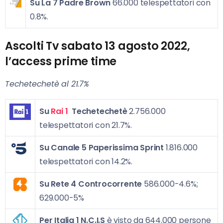
Su La 7 Padre Brown
66.000 telespettatori con
0.8%.
Ascolti Tv sabato 13 agosto 2022,
l’access prime time
Techetechetè al 21.7%
Su
Rai 1
Techetechetè
2.756.000
telespettatori con 21.7%.
Su Canale 5
Paperissima Sprint
1.816.000
telespettatori con 14.2%.
Su Rete 4
Controcorrente
586.000-4.6%;
629.000-5%
Per Italia 1 N
.C.I.S
è visto da 644.000 persone