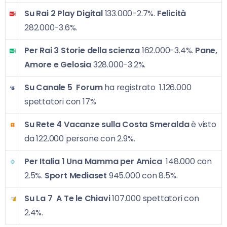
Su Rai 2
Play Digital
133.000-2.7%.
Felicità
282.000-3.6%.
Per Rai 3
Storie della scienza
162.000-3.4%.
Pane,
Amore e Gelosia
328.000-3.2%.
Su Canale 5
Forum
ha registrato 1.126.000
spettatori con 17%
Su Rete 4
Vacanze sulla Costa Smeralda
è visto
da 122.000 persone con 2.9%.
Per Italia 1
Una Mamma per Amica
148.000 con
2.5%.
Sport Mediaset
945.000 con 8.5%.
Su La 7
A T
e le Chiavi
107.000 spettatori con
2.4%.