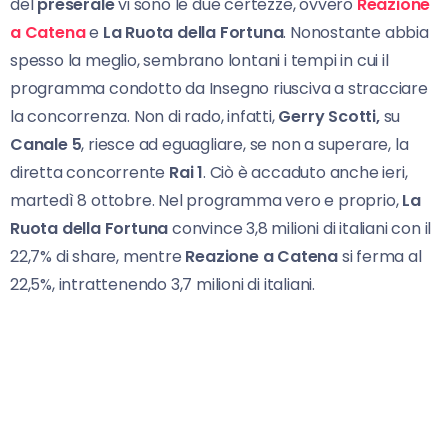
del
preserale
vi sono le due certezze, ovvero
Reazione
a Catena
e
La Ruota della Fortuna
. Nonostante abbia
spesso la meglio, sembrano lontani i tempi in cui il
programma condotto da Insegno riusciva a stracciare
la concorrenza. Non di rado, infatti,
Gerry Scotti,
su
Canale 5
, riesce ad eguagliare, se non a superare, la
diretta concorrente
Rai 1
. Ciò è accaduto anche ieri,
martedì 8 ottobre. Nel programma vero e proprio,
La
Ruota della Fortuna
convince 3,8 milioni di italiani con il
22,7% di share, mentre
Reazione a Catena
si ferma al
22,5%, intrattenendo 3,7 milioni di italiani.