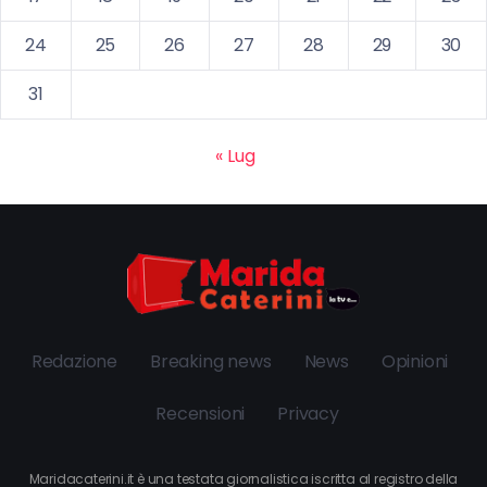
24
25
26
27
28
29
30
31
« Lug
Redazione
Breaking news
News
Opinioni
Recensioni
Privacy
Maridacaterini.it è una testata giornalistica iscritta al registro della