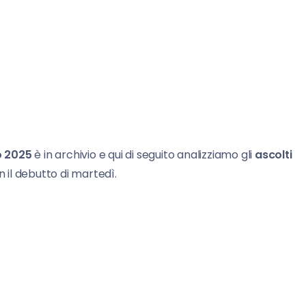
o 2025
è in archivio e qui di seguito analizziamo gli
ascolti
n il debutto di martedì.