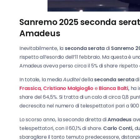
Sanremo 2025 seconda serata 
Amadeus
Inevitabilmente, la
seconda serata
di
Sanremo 2
rispetto all’esordio dell’11 febbraio. Ma questa è una
Amadeus aveva perso circa il 5% di share rispetto 
In totale, la media
Auditel
della
seconda serata
d
Frassica, Cristiano Malgioglio
e
Bianca Balti
,
ha i
share del 64,5%. Si tratta di un calo di circa 0,8 pu
decrescita nel numero di telespettatori pari a 900 
Lo scorso anno, la seconda diretta di
Amadeus
ave
telespettatori, con il 60,1% di share.
Carlo Conti,
du
sbaragliare il tanto temuto predecessore, distanzia