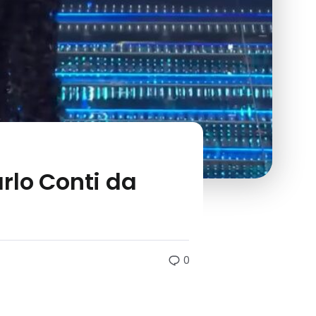
rlo Conti da
0