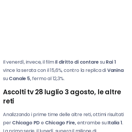
Il venerdì, invece, il film
Il diritto di contare
su
Rai 1
vince la serata con il 15,6%, contro la replica di
Vanina
su
Canale 5,
fermo al 12,3%.
Ascolti tv 28 luglio 3 agosto, le altre
reti
Analizzando i prime time delle altre reti, ottimi risultati
per
Chicago PD
e
Chicago Fire,
entrambe su
Italia 1
.
La prima serie, il lunedì, supera il milione di