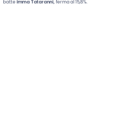
batte
Imma
Tataranni,
ferma al 15,8%.