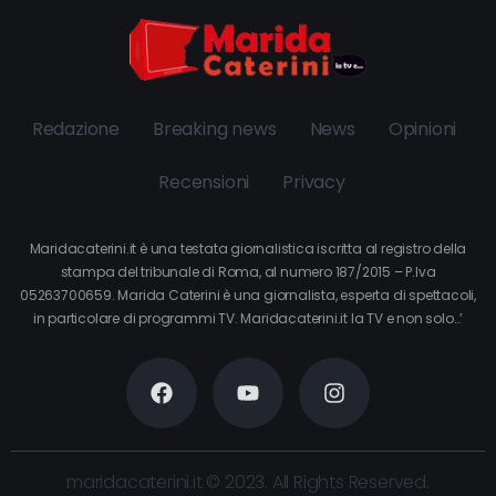
Redazione
Breaking news
News
Opinioni
Recensioni
Privacy
Maridacaterini.it è una testata giornalistica iscritta al registro della
stampa del tribunale di Roma, al numero 187/2015 – P.Iva
05263700659. Marida Caterini è una giornalista, esperta di spettacoli,
in particolare di programmi TV. Maridacaterini.it la TV e non solo…’
maridacaterini.it © 2023. All Rights Reserved.