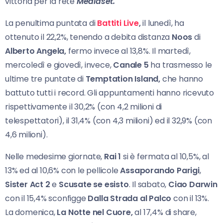
vittoria per la rete
Mediaset.
La penultima puntata di
Battiti Live
,
il lunedì, ha
ottenuto il 22,2%, tenendo a debita distanza
Noos
di
Alberto Angela,
fermo invece al 13,8%. Il martedì,
mercoledì e giovedì, invece,
Canale
5
ha trasmesso le
ultime tre puntate di
Temptation Island,
che hanno
battuto tutti i record. Gli appuntamenti hanno ricevuto
rispettivamente il 30,2% (con 4,2 milioni di
telespettatori), il 31,4% (con 4,3 milioni) ed il 32,9% (con
4,6 milioni).
Nelle medesime giornate,
Rai 1
si è fermata al 10,5%, al
13% ed al 10,6% con le pellicole
Assaporando Parigi
,
Sister Act 2
e
Scusate se esisto
. Il sabato,
Ciao Darwin
con il 15,4% sconfigge
Dalla Strada al Palco
con il 13%.
La domenica,
La Notte
nel Cuore,
al 17,4% di share,