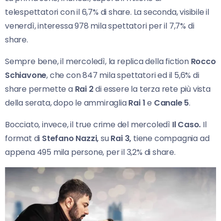
telespettatori con il 6,7% di share. La seconda, visibile il
venerdì, interessa 978 mila spettatori per il 7,7% di
share.
Sempre bene, il mercoledì, la replica della fiction
Rocco
Schiavone
, che con 847 mila spettatori ed il 5,6% di
share permette a
Rai 2
di essere la terza rete più vista
della serata, dopo le ammiraglia
Rai 1
e
Canale 5
.
Bocciato, invece, il true crime del mercoledì
Il Caso.
Il
format di
Stefano Nazzi,
su
Rai 3,
tiene compagnia ad
appena 495 mila persone, per il 3,2% di share.