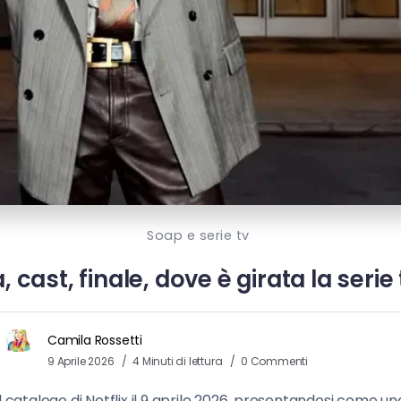
Soap e serie tv
 cast, finale, dove è girata la serie 
Camila Rossetti
9 Aprile 2026
4 Minuti di lettura
0 Commenti
catalogo di Netflix il 9 aprile 2026, presentandosi come una 