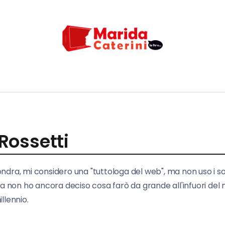
Rossetti
ondra, mi considero una "tuttologa del web", ma non uso i 
ora non ho ancora deciso cosa farò da grande all'infuori del
llennio.