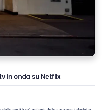
tv in onda su Netflix
delle novità più brillanti della stagione televisiva