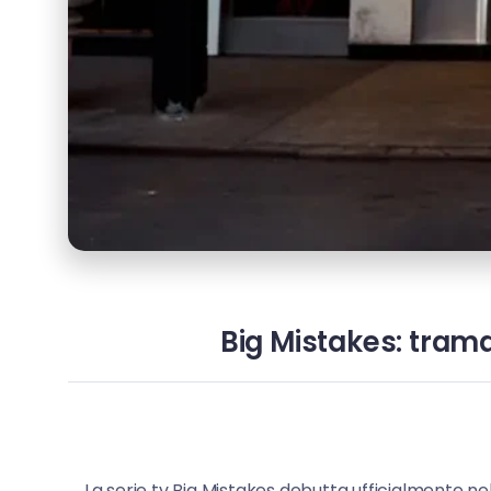
Big Mistakes: trama,
La serie tv Big Mistakes debutta ufficialmente nel 