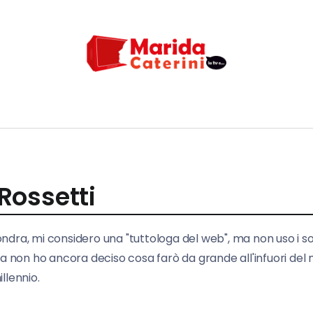
Rossetti
ondra, mi considero una "tuttologa del web", ma non uso i 
ora non ho ancora deciso cosa farò da grande all'infuori del
llennio.