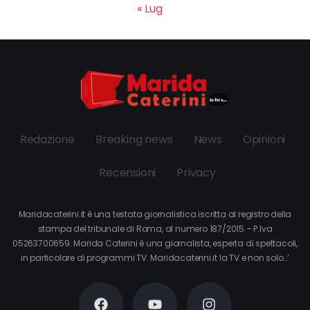
« Lug
Redazione
Breaking news
News
Opinioni
Recensioni
Privacy
Maridacaterini.it è una testata giornalistica iscritta al registro della
stampa del tribunale di Roma, al numero 187/2015 – P.Iva
05263700659. Marida Caterini è una giornalista, esperta di spettacoli,
in particolare di programmi TV. Maridacaterini.it la TV e non solo…’