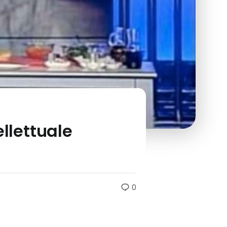
ellettuale
0