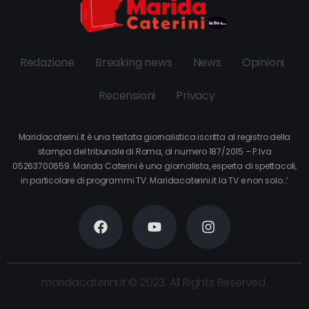
Redazione
Breaking news
News
Opinioni
Recensioni
Privacy
Maridacaterini.it è una testata giornalistica iscritta al registro della
stampa del tribunale di Roma, al numero 187/2015 – P.Iva
05263700659. Marida Caterini è una giornalista, esperta di spettacoli,
in particolare di programmi TV. Maridacaterini.it la TV e non solo…’
maridacaterini.it © 2023. All Rights Reserved.