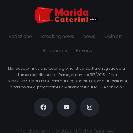
Redazione
Breaking news
News
Opinioni
Recensioni
Privacy
Maridacaterini.it è una testata giornalistica iscritta al registro della
stampa del tribunale di Roma, al numero 187/2015 – P.Iva
05263700659. Marida Caterini è una giornalista, esperta di spettacoli,
in particolare di programmi TV. Maridacaterini.it la TV e non solo…’
maridacaterini.it © 2023. All Rights Reserved.