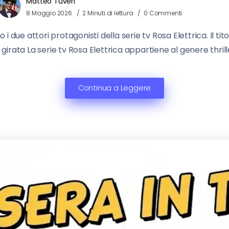
Matteo Tuveri
8 Maggio 2026
2 Minuti di lettura
0 Commenti
 due attori protagonisti della serie tv Rosa Elettrica. Il tit
e è girata La serie tv Rosa Elettrica appartiene al genere thr
Continua a Leggere