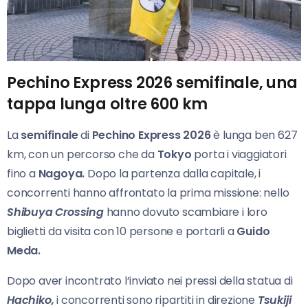
Pechino Express 2026 semifinale, una
tappa lunga oltre 600 km
La
semifinale
di
Pechino Express 2026
è lunga ben 627
km, con un percorso che da
Tokyo
porta i viaggiatori
fino a
Nagoya.
Dopo la partenza dalla capitale, i
concorrenti hanno affrontato la prima missione: nello
Shibuya Crossing
hanno dovuto scambiare i loro
biglietti da visita con 10 persone e portarli a
Guido
Meda.
Dopo aver incontrato l’inviato nei pressi della statua di
Hachiko,
i concorrenti sono ripartiti in direzione
Tsukiji