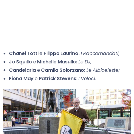
Chanel Totti
e
Filippo Laurino:
I Raccomandati
;
Jo Squillo
e
Michelle Masullo:
Le DJ
;
Candelaria
e
Camila Solorzano:
Le Albiceleste;
Fiona
May
e
Patrick Stevens:
I
Veloci.