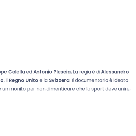
pe Colella
ed
Antonio Plescia.
La regia è di
Alessandro
io
, il
Regno Unito
e la
Svizzera
. Il documentario è ideato
e e un monito per non dimenticare che lo sport deve unire,