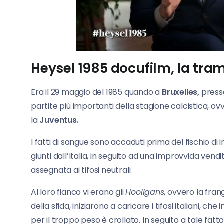
Heysel 1985 docufilm, la tra
Era il 29 maggio del 1985 quando a
Bruxelles,
press
partite più importanti della stagione calcistica, ov
la
Juventus.
I fatti di sangue sono accaduti prima del fischio di in
giunti dall’Italia, in seguito ad una improvvida vendi
assegnata ai tifosi neutrali.
Al loro fianco vi erano gli
Hooligans,
ovvero la frangi
della sfida, iniziarono a caricare i tifosi italiani,
per il troppo peso è crollato. In seguito a tale fa