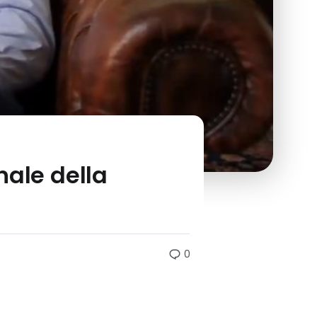
nale della
0