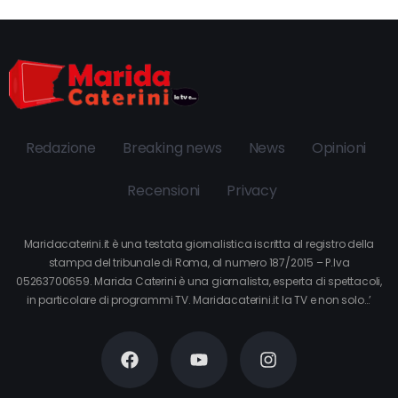
Redazione
Breaking news
News
Opinioni
Recensioni
Privacy
Maridacaterini.it è una testata giornalistica iscritta al registro della
stampa del tribunale di Roma, al numero 187/2015 – P.Iva
05263700659. Marida Caterini è una giornalista, esperta di spettacoli,
in particolare di programmi TV. Maridacaterini.it la TV e non solo…’