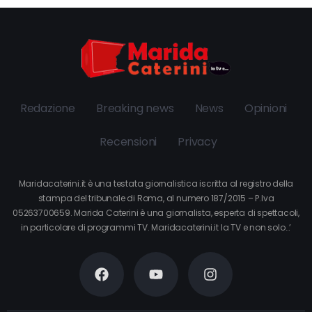
Redazione
Breaking news
News
Opinioni
Recensioni
Privacy
Maridacaterini.it è una testata giornalistica iscritta al registro della
stampa del tribunale di Roma, al numero 187/2015 – P.Iva
05263700659. Marida Caterini è una giornalista, esperta di spettacoli,
in particolare di programmi TV. Maridacaterini.it la TV e non solo…’