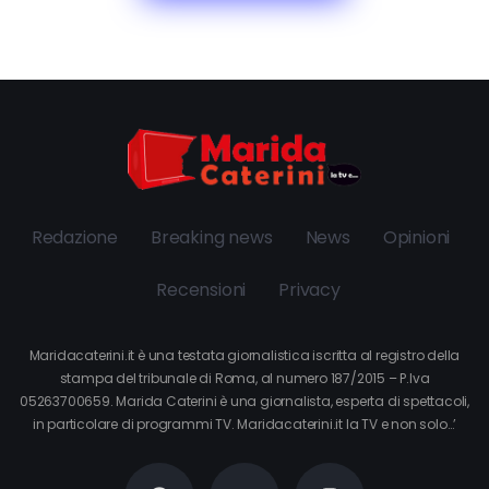
Redazione
Breaking news
News
Opinioni
Recensioni
Privacy
Maridacaterini.it è una testata giornalistica iscritta al registro della
stampa del tribunale di Roma, al numero 187/2015 – P.Iva
05263700659. Marida Caterini è una giornalista, esperta di spettacoli,
in particolare di programmi TV. Maridacaterini.it la TV e non solo…’