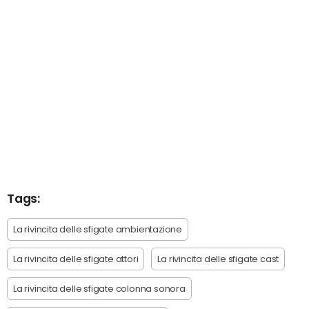
Tags:
La rivincita delle sfigate ambientazione
La rivincita delle sfigate attori
La rivincita delle sfigate cast
La rivincita delle sfigate colonna sonora