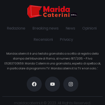
Redazione
Breaking news
News
Opinioni
Recensioni
Privacy
Maridacaterini.it è una testata giornalistica iscritta al registro della
stampa del tribunale di Roma, al numero 187/2015 – P.Iva
05263700659. Marida Caterini è una giornalista, esperta di spettacoli,
in particolare di programmi TV. Maridacaterini.it la TV e non solo…’
maridacaterini.it © 2023. All Rights Reserved.