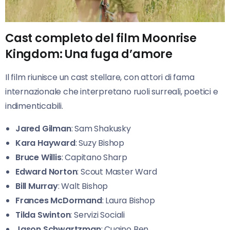
Cast completo del film Moonrise
Kingdom: Una fuga d’amore
Il film riunisce un cast stellare, con attori di fama
internazionale che interpretano ruoli surreali, poetici e
indimenticabili.
Jared Gilman
: Sam Shakusky
Kara Hayward
: Suzy Bishop
Bruce Willis
: Capitano Sharp
Edward Norton
: Scout Master Ward
Bill Murray
: Walt Bishop
Frances McDormand
: Laura Bishop
Tilda Swinton
: Servizi Sociali
Jason Schwartzman
: Cugino Ben