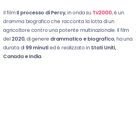
Il film
Il processo di Percy
, in onda su
Tv2000
, è un
dramma biografico che racconta la lotta di un
agricoltore contro una potente multinazionale. Il film
del
2020
, di genere
drammatico e biografico
, ha una
durata di
99 minuti
ed è realizzato in
Stati Uniti,
Canada e India
.