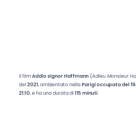
Il film
Addio signor Haffmann
(
Adieu Monsieur H
del
2021
, ambientato nella
Parigi occupata del 1
21:10
, e ha una durata di
115 minuti
.