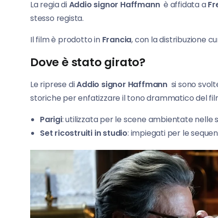
La regia di
Addio signor Haffmann
è affidata a
Fr
stesso regista.
Il film è prodotto in
Francia
, con la distribuzione c
Dove è stato girato?
Le riprese di
Addio signor Haffmann
si sono svol
storiche per enfatizzare il tono drammatico del fil
Parigi
: utilizzata per le scene ambientate nelle 
Set ricostruiti in studio
: impiegati per le sequen