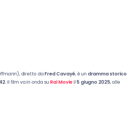
affmann
), diretto da
Fred Cavayé
, è un
dramma storico
942
. Il film va in onda su
Rai Movie
il
5 giugno 2025
, alle