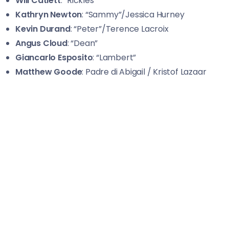
Will Catlett
: “Rickles”
Kathryn Newton
: “Sammy”/Jessica Hurney
Kevin Durand
: “Peter”/Terence Lacroix
Angus Cloud
: “Dean”
Giancarlo Esposito
: “Lambert”
Matthew Goode
: Padre di Abigail / Kristof Lazaar