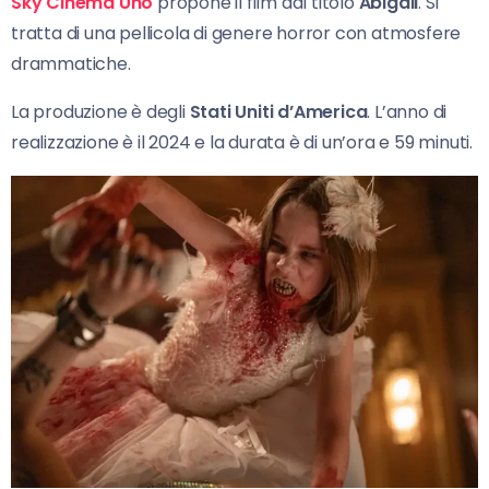
Sky Cinema Uno
propone il film dal titolo
Abigail
. Si
tratta di una pellicola di genere horror con atmosfere
drammatiche.
La produzione è degli
Stati Uniti d’America
. L’anno di
realizzazione è il 2024 e la durata è di un’ora e 59 minuti.