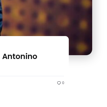
ia Antonino
0