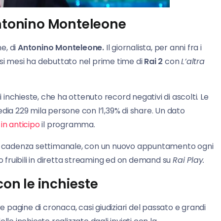
Antonino Monteleone
ne, di
Antonino Monteleone.
Il giornalista, per anni fra i
si mesi ha debuttato nel prime time di
Rai 2
con
L’altra
nchieste, che ha ottenuto record negativi di ascolti. Le
a 229 mila persone con l’1,39% di share. Un dato
in anticipo
il programma.
 cadenza settimanale, con un nuovo appuntamento ogni
no fruibili in diretta streaming ed on demand su
Rai Play.
con le inchieste
e pagine di cronaca, casi giudiziari del passato e grandi